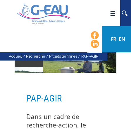
ACCUEIL
UMR G-EAU
FR
EN
PRÉSENTATION
ACTUALITÉS
Accueil
/
Recherche
/
Projets terminés
/
PAP-AGIR
AGENDA
CALENDRIER DES ÉVÈNEMENTS
ORGANIGRAMME
LISTE DU PERSONNEL
PAP-AGIR
LES DOMAINES SCIENTIFIQUES
LES ÉQUIPES
Dans un cadre de
RECRUTEMENT
recherche-action, le
RECHERCHE