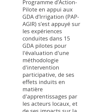
Programme d’Action-
PLATEFORMES EXPÉRIMENTALES
Pilote en appui aux
IMPLANTATIONS GÉOGRAPHIQUES
GDA d’Irrigation (PAP-
AGIR) s’est appuyé sur
PROJETS EN COURS
les expériences
PROJETS TERMINÉS
conduites dans 15
NOS RÉSEAUX SCIENTIFIQUES ET TECHNIQUES
GDA pilotes pour
SÉMINAIRES RÉGULIERS
l'évaluation d'une
FORMATION
méthodologie
MASTER
d'intervention
INGÉNIEUR
participative, de ses
FORMATION CONTINUE
effets induits en
FORMATION DOCTORALE
matière
d'apprentissages par
THÈSES EN COURS
les acteurs locaux, et
MOOC
de ses impacts sur la
PRODUCTION