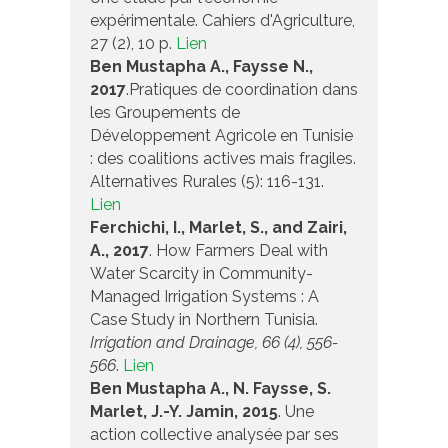
expérimentale. Cahiers d'Agriculture,
27 (2), 10 p.
Lien
Ben Mustapha A., Faysse N.,
2017
.Pratiques de coordination dans
les Groupements de
Développement Agricole en Tunisie
: des coalitions actives mais fragiles.
Alternatives Rurales (5): 116-131.
Lien
Ferchichi, I., Marlet, S., and Zairi,
A., 2017
. How Farmers Deal with
Water Scarcity in Community-
Managed Irrigation Systems : A
Case Study in Northern Tunisia.
Irrigation and Drainage, 66 (4), 5
56-
566
.
Lien
Ben Mustapha A., N. Faysse, S.
Marlet, J.-Y. Jamin, 2015
. Une
action collective analysée par ses