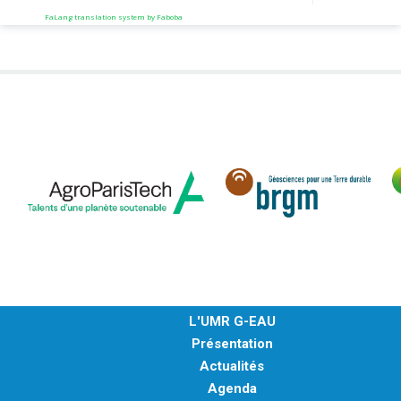
sust
FaLang translation system by Faboba
by a
plat
de l
médi
trav
coll
L'UMR G-EAU
Présentation
Actualités
Agenda