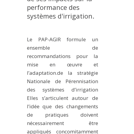
performance des
MÉTHODES ET OUTILS
systèmes d'irrigation.
LOGICIELS
PUBLICATIONS SUR HAL
HDR
Le PAP-AGIR formule un
ensemble de
THÈSES
recommandations pour la
WORKING PAPERS
mise en œuvre et
NOTES THÉMATIQUES
l’adaptation.de la stratégie
NOS TRAVAUX EN VIDÉO
Nationale de Pérennisation
des systèmes d’irrigation
Elles s’articulent autour de
l’idée que des changements
de pratiques doivent
nécessairement être
appliqués concomitamment