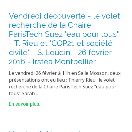
PLATEFORMES EXPÉRIMENTALES
Vendredi découverte - le volet
IMPLANTATIONS GÉOGRAPHIQUES
recherche de la Chaire
PROJETS EN COURS
ParisTech Suez "eau pour tous"
PROJETS TERMINÉS
- T. Rieu et "COP21 et société
NOS RÉSEAUX SCIENTIFIQUES ET TECHNIQUES
civile" - S. Loudin - 26 février
SÉMINAIRES RÉGULIERS
2016 - Irstea Montpellier
FORMATION
Le vendredi 26 février à 11h en Salle Mosson, deux
MASTER
présentations ont eu lieu : Thierry Rieu : le volet
INGÉNIEUR
recherche de la Chaire ParisTech Suez "eau pour
FORMATION CONTINUE
tous" Sarah…
FORMATION DOCTORALE
En savoir plus...
THÈSES EN COURS
MOOC
PRODUCTION