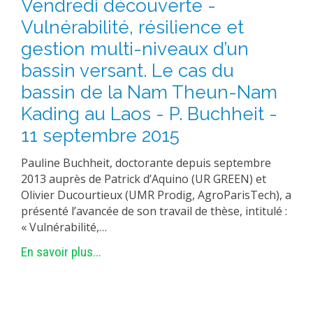
Vendredi découverte -
MÉTHODES ET OUTILS
Vulnérabilité, résilience et
LOGICIELS
gestion multi-niveaux d’un
PUBLICATIONS SUR HAL
bassin versant. Le cas du
HDR
bassin de la Nam Theun-Nam
Kading au Laos - P. Buchheit -
THÈSES
11 septembre 2015
WORKING PAPERS
NOTES THÉMATIQUES
Pauline Buchheit, doctorante depuis septembre
2013 auprès de Patrick d’Aquino (UR GREEN) et
NOS TRAVAUX EN VIDÉO
Olivier Ducourtieux (UMR Prodig, AgroParisTech), a
présenté l’avancée de son travail de thèse, intitulé :
« Vulnérabilité,…
En savoir plus...