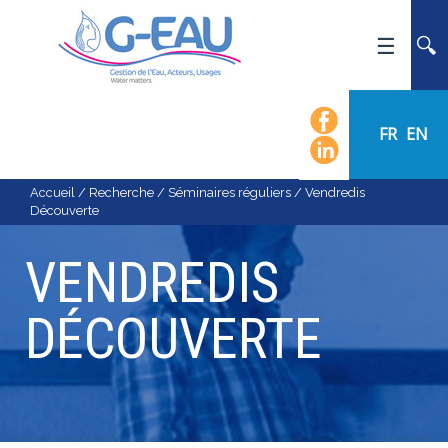
ACCUEIL
UMR G-EAU
FR
EN
PRÉSENTATION
ACTUALITÉS
Accueil
/
Recherche
/
Séminaires réguliers
/
Vendredis
Découverte
AGENDA
CALENDRIER DES ÉVÈNEMENTS
VENDREDIS
ORGANIGRAMME
DÉCOUVERTE
LISTE DU PERSONNEL
LES DOMAINES SCIENTIFIQUES
LES ÉQUIPES
RECRUTEMENT
RECHERCHE