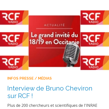
PLATEFORMES EXPÉRIMENTALES
IMPLANTATIONS GÉOGRAPHIQUES
PROJETS EN COURS
PROJETS TERMINÉS
NOS RÉSEAUX SCIENTIFIQUES ET TECHNIQUES
SÉMINAIRES RÉGULIERS
FORMATION
MASTER
INGÉNIEUR
FORMATION CONTINUE
INFOS PRESSE / MÉDIAS
FORMATION DOCTORALE
Interview de Bruno Cheviron
THÈSES EN COURS
sur RCF !
MOOC
Plus de 200 chercheurs et scientifiques de l'INRAE
PRODUCTION