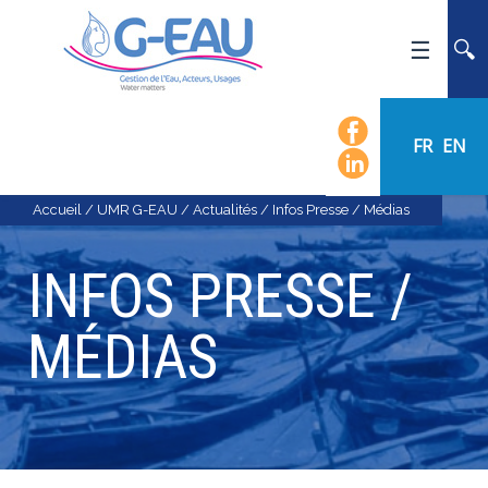
ACCUEIL
UMR G-EAU
FR
EN
PRÉSENTATION
ACTUALITÉS
Accueil
/
UMR G-EAU
/
Actualités
/
Infos Presse / Médias
AGENDA
INFOS PRESSE /
CALENDRIER DES ÉVÈNEMENTS
ORGANIGRAMME
MÉDIAS
LISTE DU PERSONNEL
LES DOMAINES SCIENTIFIQUES
LES ÉQUIPES
RECRUTEMENT
RECHERCHE