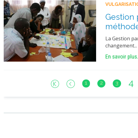
VULGARISATI
Gestion p
méthode,
La Gestion pa
changement...
En savoir plus.
4
1
2
3