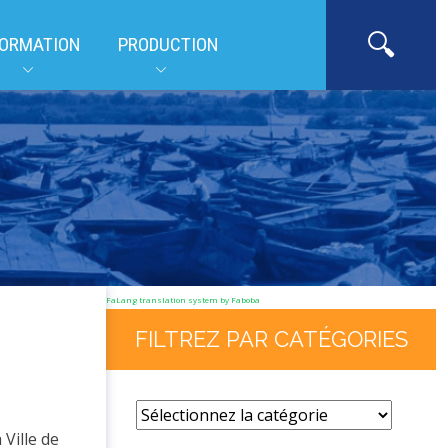
ORMATION
PRODUCTION
FaLang translation system by Faboba
FILTREZ PAR CATÉGORIES
 Ville de