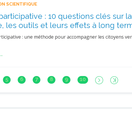
ON SCIENTIFIQUE
articipative : 10 questions clés sur la
 les outils et leurs effets à long ter
rticipative : une méthode pour accompagner les citoyens ve
..
5
6
7
8
9
10