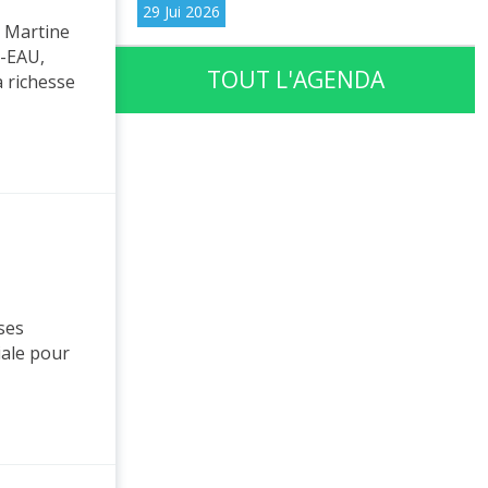
29 Jui 2026
: Martine
G-EAU,
TOUT L'AGENDA
a richesse
ses
iale pour