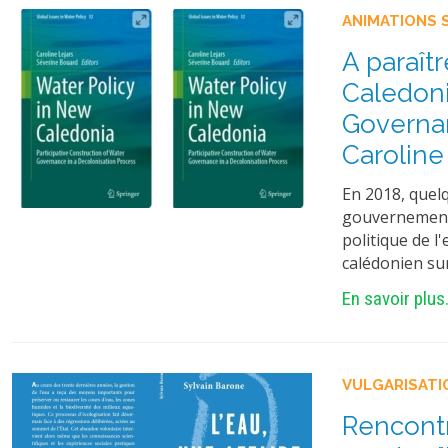
ANIMATIONS 
A paraît
Caledoni
Governan
Caroline
En 2018, quel
gouvernement 
politique de l
calédonien sur
En savoir plus.
VULGARISATI
Rencontr