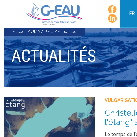
FR
Accueil
/
UMR G-EAU
/
Actualités
ACTUALITÉS
VULGARISATI
Christel
l'étang" 
Le temps de l’