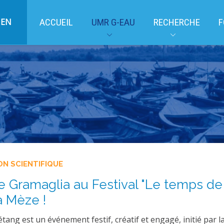
EN
ACCUEIL
UMR G-EAU
RECHERCHE
F
ON SCIENTIFIQUE
le Gramaglia au Festival "Le temps de
à Mèze !
étang est un événement festif, créatif et engagé, initié par la