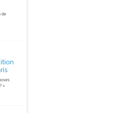
n de
ition
ris
hoses
? »