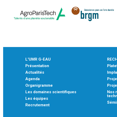
L'UMR G-EAU
REC
Présentation
Plat
Actualités
Impla
Agenda
Proje
Organigramme
Proje
Les domaines scientifiques
Nos r
tech
Les équipes
Sémin
Recrutement