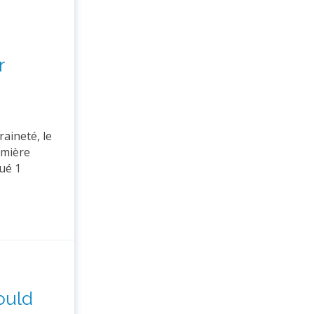
r
aineté, le
emière
qué 1
ould