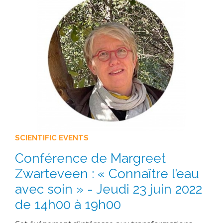
METHODS AND TOOLS
SOFTWARE
PUBLICATIONS SUR HAL
HDR
THESES
WORKING PAPERS
THEMATIC NOTES
FOR THE PUBLIC
SCIENTIFIC EVENTS
Conférence de Margreet
Zwarteveen : « Connaître l’eau
avec soin » - Jeudi 23 juin 2022
de 14h00 à 19h00