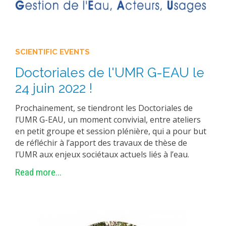
EXPERIMENTAL PLATFORMS
GEOGRAPHIC LOCATIONS
CURRENT PROJECTS
SCIENTIFIC EVENTS
COMPLETED PROJECTS
Doctoriales de l'UMR G-EAU le
UMR NETWORKS
24 juin 2022 !
REGULAR SEMINARS
Prochainement, se tiendront les Doctoriales de
TRAINING COURSES
l’UMR G-EAU, un moment convivial, entre ateliers
MASTER
en petit groupe et session plénière, qui a pour but
ENGINEERING
de réfléchir à l’apport des travaux de thèse de
l’UMR aux enjeux sociétaux actuels liés à l’eau.
EDUCATION AND TRAINING
Read more...
DOCTORAL TRAINING
THESES IN PROGRESS
MOOC
PRODUCTION