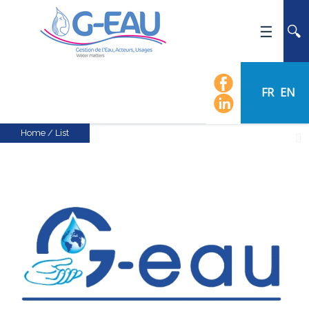
HOME
UMR G-EAU
FR
EN
PRESENTATION
NEWS
Home
/
List
EVENTS
CALENDAR OF EVENTS
FLOW CHART
STAFF
SCIENTIFIC FIELDS
TEAMS
RECRUITMENT
RESEARCH