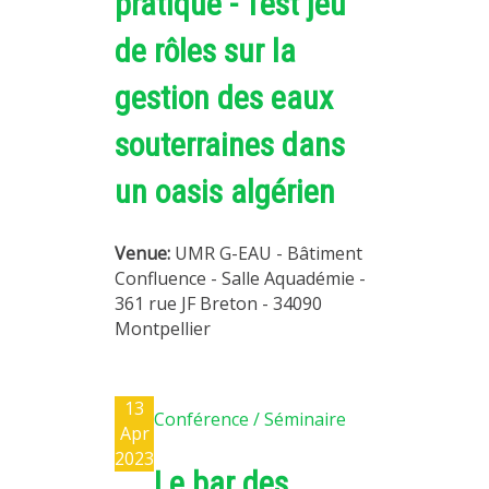
pratique - Test jeu
de rôles sur la
gestion des eaux
souterraines dans
un oasis algérien
Venue:
UMR G-EAU - Bâtiment
Confluence - Salle Aquadémie -
361 rue JF Breton - 34090
Montpellier
13
Conférence / Séminaire
Apr
2023
Le bar des