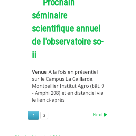
Prochain
séminaire
scientifique annuel
de l'observatoire so-
ii
Venue:
A la fois en présentiel
sur le Campus La Gaillarde,
Montpellier Institut Agro (bât. 9
- Amphi 208) et en distanciel via
le lien ci-après
Next
1
2
FaLang translation system by Faboba