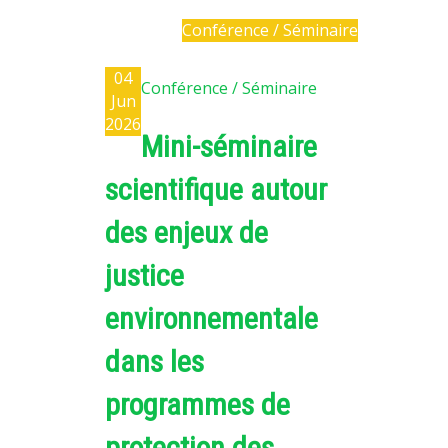
EXPERIMENTAL PLATFORMS
Conférence / Séminaire
GEOGRAPHIC LOCATIONS
04
Conférence / Séminaire
CURRENT PROJECTS
Jun
2026
COMPLETED PROJECTS
Mini-séminaire
UMR NETWORKS
scientifique autour
REGULAR SEMINARS
TRAINING COURSES
des enjeux de
MASTER
justice
ENGINEERING
environnementale
EDUCATION AND TRAINING
DOCTORAL TRAINING
dans les
THESES IN PROGRESS
programmes de
MOOC
protection des
PRODUCTION