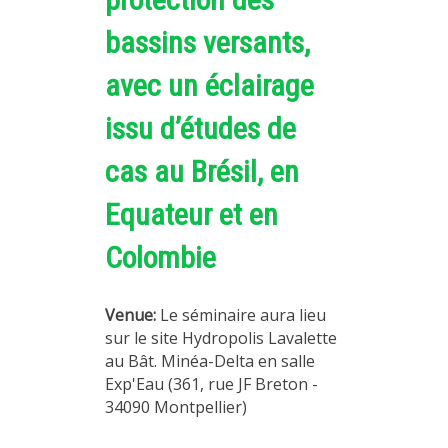
METHODS AND TOOLS
bassins versants,
SOFTWARE
avec un éclairage
PUBLICATIONS SUR HAL
issu d’études de
HDR
THESES
cas au Brésil, en
WORKING PAPERS
Equateur et en
THEMATIC NOTES
Colombie
FOR THE PUBLIC
Venue:
Le séminaire aura lieu
sur le site Hydropolis Lavalette
au Bât. Minéa-Delta en salle
Exp'Eau (361, rue JF Breton -
34090 Montpellier)