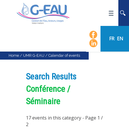
HOME
UMR G-EAU
FR
EN
PRESENTATION
NEWS
Home
/
UMR G-EAU
/
Calendar of events
EVENTS
CALENDAR OF EVENTS
Search Results
FLOW CHART
Conférence /
STAFF
Séminaire
SCIENTIFIC FIELDS
TEAMS
17 events in this category
- Page 1 /
RECRUITMENT
2
RESEARCH