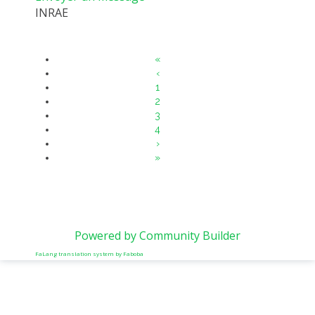
INRAE
«
‹
1
2
3
4
›
»
Powered by Community Builder
FaLang translation system by Faboba