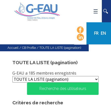
ACCUEIL
UMR G-EAU
FR
EN
PRÉSENTATION
ACTUALITÉS
Accueil
/
CB Profile
/
TOUTE LA LISTE (pagination)
AGENDA
CALENDRIER DES ÉVÈNEMENTS
TOUTE LA LISTE (pagination)
ORGANIGRAMME
G-EAU a 185 membres enregistrés
LISTE DU PERSONNEL
LES DOMAINES SCIENTIFIQUES
Recherche des utilisateurs
LES ÉQUIPES
Critères de recherche
RECRUTEMENT
RECHERCHE