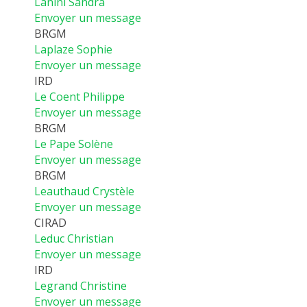
Lanini Sandra
MÉTHODES ET OUTILS
Envoyer un message
BRGM
LOGICIELS
Laplaze Sophie
PUBLICATIONS SUR HAL
Envoyer un message
IRD
HDR
Le Coent Philippe
THÈSES
Envoyer un message
BRGM
WORKING PAPERS
Le Pape Solène
NOTES THÉMATIQUES
Envoyer un message
BRGM
NOS TRAVAUX EN VIDÉO
Leauthaud Crystèle
Envoyer un message
CIRAD
Leduc Christian
Envoyer un message
IRD
Legrand Christine
Envoyer un message