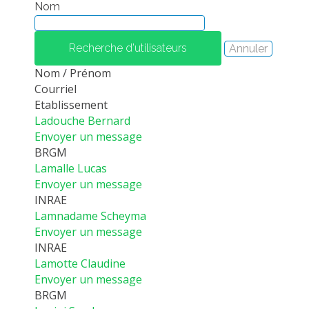
Nom
PLATEFORMES EXPÉRIMENTALES
IMPLANTATIONS GÉOGRAPHIQUES
PROJETS EN COURS
Nom / Prénom
PROJETS TERMINÉS
Courriel
Etablissement
NOS RÉSEAUX SCIENTIFIQUES ET TECHNIQUES
Ladouche Bernard
SÉMINAIRES RÉGULIERS
Envoyer un message
FORMATION
BRGM
Lamalle Lucas
MASTER
Envoyer un message
INGÉNIEUR
INRAE
Lamnadame Scheyma
FORMATION CONTINUE
Envoyer un message
FORMATION DOCTORALE
INRAE
Lamotte Claudine
THÈSES EN COURS
Envoyer un message
MOOC
BRGM
PRODUCTION