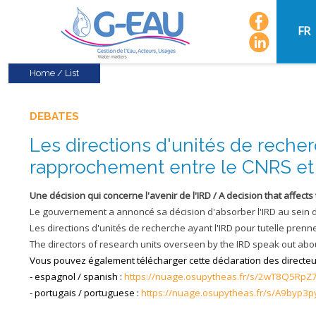
FR
Home
/
List
DEBATES
Les directions d'unités de recher
rapprochement entre le CNRS et 
Une décision qui concerne l'avenir de l'IRD / A decision that affects
Le gouvernement a annoncé sa décision d'absorber l'IRD au sein du
Les directions d'unités de recherche ayant l'IRD pour tutelle prenn
The directors of research units overseen by the IRD speak out a
Vous pouvez également télécharger cette déclaration des directe
- espagnol / spanish :
https://nuage.osupytheas.fr/s/2wT8Q5Rp
- portugais / portuguese :
https://nuage.osupytheas.fr/s/A9byp3