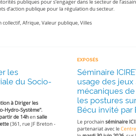
orités publiques pour s’engager dans le secteur de l’assainis
s d’action publique pour la régulation du secteur.
llectif, Afrique, Valeur publique, Villes
EXPOSÉS
er les
Séminaire ICIR
riale du Socio-
usage des jeux 
mécaniques de 
les postures su
tion à Diriger les
Bécu invité par
cio-Hydro-Système".
partir de 14h
en
salle
Le prochain
séminaire I
ette
(361, rue JF Breton -
partenariat avec le
Centre
le
mardi 30 juin 2026,
sur 