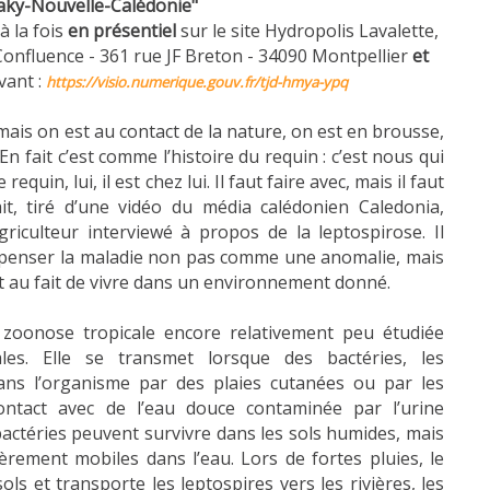
naky-Nouvelle-Calédonie"
à la fois
en présentiel
sur le site Hydropolis Lavalette,
Confluence - 361 rue JF Breton - 34090 Montpellier
et
ivant :
https://visio.numerique.gouv.fr/tjd-hmya-ypq
mais on est au contact de la nature, on est en brousse,
 En fait c’est comme l’histoire du requin : c’est nous qui
quin, lui, il est chez lui. Il faut faire avec, mais il faut
rait, tiré d’une vidéo du média calédonien Caledonia,
riculteur interviewé à propos de la leptospirose. Il
penser la maladie non pas comme une anomalie, mais
 au fait de vivre dans un environnement donné.
 zoonose tropicale encore relativement peu étudiée
ales. Elle se transmet lorsque des bactéries, les
dans l’organisme par des plaies cutanées ou par les
ontact avec de l’eau douce contaminée par l’urine
actéries peuvent survivre dans les sols humides, mais
ièrement mobiles dans l’eau. Lors de fortes pluies, le
sols et transporte les leptospires vers les rivières, les