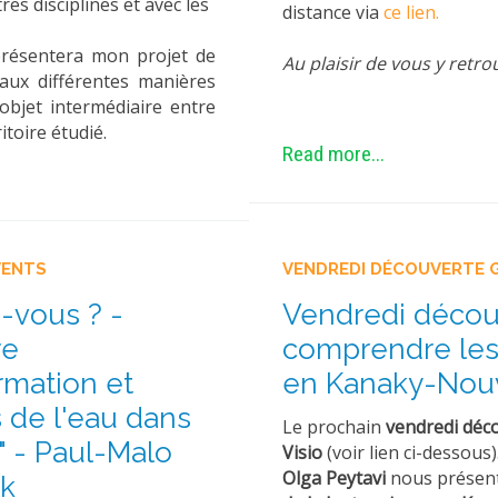
es disciplines et avec les
distance via
ce lien.
 présentera mon projet de
Au plaisir de vous y retr
 aux différentes manières
objet intermédiaire entre
ritoire étudié.
Read more...
VENTS
VENDREDI DÉCOUVERTE 
-vous ? -
Vendredi découv
re
comprendre les 
rmation et
en Kanaky-Nouv
 de l'eau dans
Le prochain
vendredi déc
" - Paul-Malo
Visio
(voir lien ci-dessous)
Olga Peytavi
nous présen
k