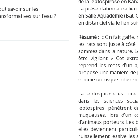
de la leptospirose en Ka
La présentation aura lieu 
ut savoir sur les
en Salle Aquadémie
(Bât. 
ansformatives sur l'eau ?
en distanciel
via le lien su
Résumé :
« On fait gaffe, 
les rats sont juste à côté.
sommes dans la nature. Le re
être vigilant. » Cet ext
reprend les mots d’un ag
propose une manière de 
comme un risque inhérent
La leptospirose est une
dans les sciences soci
leptospires, pénètrent 
muqueuses, lors d’un c
d’animaux porteurs. Les b
elles deviennent particul
ruissellement lessive les 