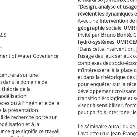
"
Design, analyse et usage
révèlent les dynamiques e
Avec une
Intervention de
géographie sociale. UMR
ASS
Invité par
Bruno Bonté,
C
hydro-systèmes. UMR GE
T
“Dans cette intervention, 
ment of Water Govenance
l’usage des jeux sérieux
complexes des socio-écosy
m’intéresserai à la place
ncentrera sur une
et dans la rhétorique des
n dans le domaine de
pour enquêter sur la récep
a théorie de la
développement croissant d
modélisation
transition écologique et s
es ou à l’ingénierie de la
visent à sensibiliser, fo
s la présentation
peut parfois interroger l
il de recherche porte sur
délisation et à la
Le séminaire aura lieu de 
r ce que signifie ce travail
Lavalette (rue Jean-Franç