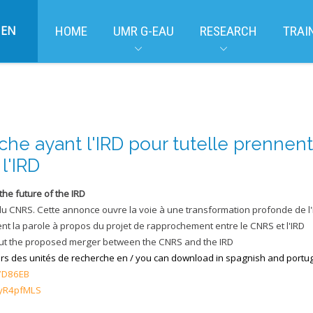
EN
HOME
UMR G-EAU
RESEARCH
TRAI
che ayant l'IRD pour tutelle prennent
l'IRD
 the future of the IRD
 CNRS. Cette annonce ouvre la voie à une transformation profonde de l'In
ent la parole à propos du projet de rapprochement entre le CNRS et l'IRD
bout the proposed merger between the CNRS and the IRD
urs des unités de recherche en / you can download in spagnish and port
Z7D86EB
pyR4pfMLS