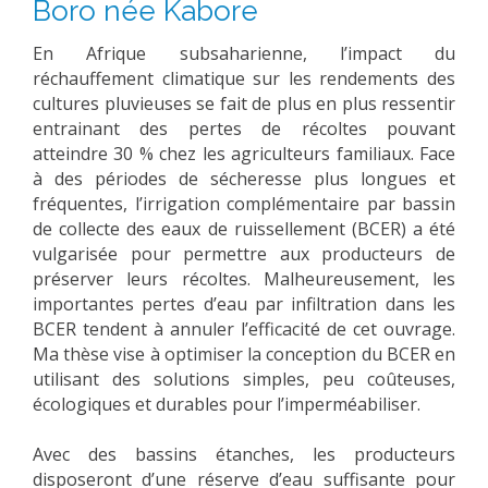
Boro née Kabore
EXPERIMENTAL PLATFORMS
En Afrique subsaharienne, l’impact du
GEOGRAPHIC LOCATIONS
réchauffement climatique sur les rendements des
CURRENT PROJECTS
cultures pluvieuses se fait de plus en plus ressentir
entrainant des pertes de récoltes pouvant
COMPLETED PROJECTS
atteindre 30 % chez les agriculteurs familiaux. Face
UMR NETWORKS
à des périodes de sécheresse plus longues et
fréquentes, l’irrigation complémentaire par bassin
REGULAR SEMINARS
de collecte des eaux de ruissellement (BCER) a été
TRAINING COURSES
vulgarisée pour permettre aux producteurs de
MASTER
préserver leurs récoltes. Malheureusement, les
importantes pertes d’eau par infiltration dans les
ENGINEERING
BCER tendent à annuler l’efficacité de cet ouvrage.
EDUCATION AND TRAINING
Ma thèse vise à optimiser la conception du BCER en
utilisant des solutions simples, peu coûteuses,
DOCTORAL TRAINING
écologiques et durables pour l’imperméabiliser.
THESES IN PROGRESS
Avec des bassins étanches, les producteurs
MOOC
disposeront d’une réserve d’eau suffisante pour
PRODUCTION