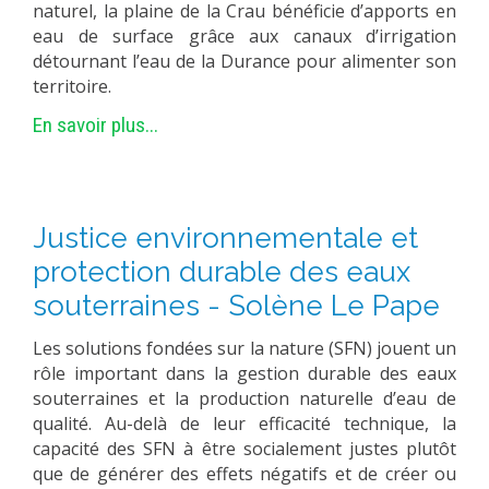
naturel, la plaine de la Crau bénéficie d’apports en
PLATEFORMES EXPÉRIMENTALES
eau de surface grâce aux canaux d’irrigation
détournant l’eau de la Durance pour alimenter son
IMPLANTATIONS GÉOGRAPHIQUES
territoire.
PROJETS EN COURS
En savoir plus...
PROJETS TERMINÉS
NOS RÉSEAUX SCIENTIFIQUES ET TECHNIQUES
SÉMINAIRES RÉGULIERS
Justice environnementale et
FORMATION
protection durable des eaux
MASTER
souterraines - Solène Le Pape
INGÉNIEUR
FORMATION CONTINUE
Les solutions fondées sur la nature (SFN) jouent un
rôle important dans la gestion durable des eaux
FORMATION DOCTORALE
souterraines et la production naturelle d’eau de
THÈSES EN COURS
qualité. Au-delà de leur efficacité technique, la
capacité des SFN à être socialement justes plutôt
MOOC
que de générer des effets négatifs et de créer ou
PRODUCTION