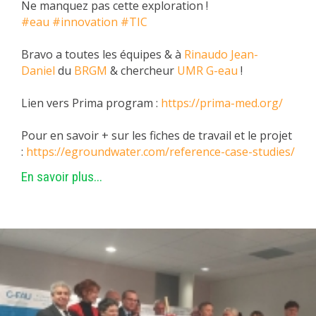
Ne manquez pas cette exploration !
#eau
#innovation
#TIC
Bravo a toutes les équipes & à
Rinaudo Jean-
Daniel
du
BRGM
& chercheur
UMR G-eau
!
Lien vers Prima program :
https://prima-med.org/
Pour en savoir + sur les fiches de travail et le projet
:
https://egroundwater.com/reference-case-studies/
En savoir plus...