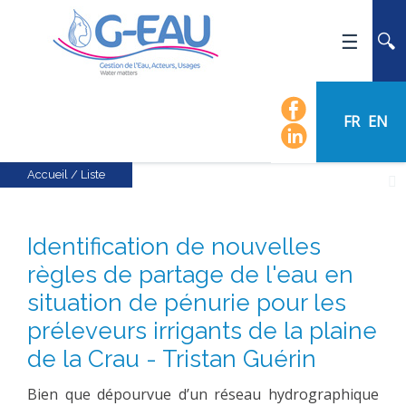
ACCUEIL
UMR G-EAU
FR
EN
PRÉSENTATION
ACTUALITÉS
Accueil
/
Liste
AGENDA
CALENDRIER DES ÉVÈNEMENTS
Identification de nouvelles
ORGANIGRAMME
règles de partage de l'eau en
LISTE DU PERSONNEL
situation de pénurie pour les
LES DOMAINES SCIENTIFIQUES
préleveurs irrigants de la plaine
LES ÉQUIPES
de la Crau - Tristan Guérin
RECRUTEMENT
Bien que dépourvue d’un réseau hydrographique
RECHERCHE