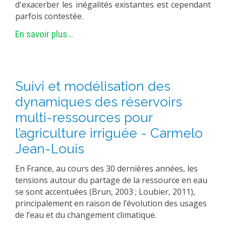
d'exacerber les inégalités existantes est cependant
MÉTHODES ET OUTILS
parfois contestée.
LOGICIELS
En savoir plus...
PUBLICATIONS SUR HAL
HDR
THÈSES
Suivi et modélisation des
WORKING PAPERS
dynamiques des réservoirs
NOTES THÉMATIQUES
multi-ressources pour
l’agriculture irriguée - Carmelo
NOS TRAVAUX EN VIDÉO
Jean-Louis
En France, au cours des 30 dernières années, les
tensions autour du partage de la ressource en eau
se sont accentuées (Brun, 2003 ; Loubier, 2011),
principalement en raison de l’évolution des usages
de l’eau et du changement climatique.