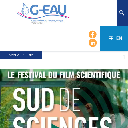
ACCUEIL
UMR G-EAU
FR
EN
PRÉSENTATION
ACTUALITÉS
Accueil
/
Liste
AGENDA
CALENDRIER DES ÉVÈNEMENTS
ORGANIGRAMME
LISTE DU PERSONNEL
LES DOMAINES SCIENTIFIQUES
LES ÉQUIPES
RECRUTEMENT
RECHERCHE