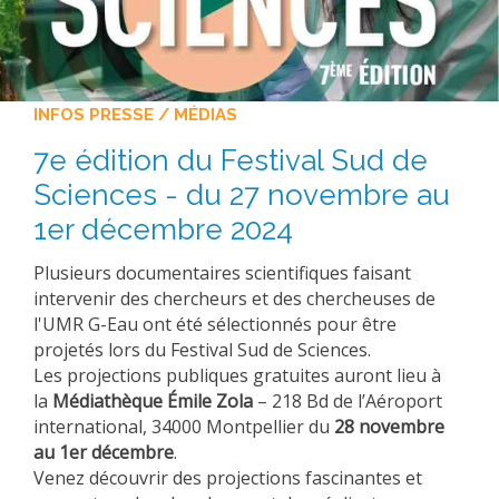
PLATEFORMES EXPÉRIMENTALES
IMPLANTATIONS GÉOGRAPHIQUES
PROJETS EN COURS
INFOS PRESSE / MÉDIAS
PROJETS TERMINÉS
7e édition du Festival Sud de
NOS RÉSEAUX SCIENTIFIQUES ET TECHNIQUES
Sciences - du 27 novembre au
SÉMINAIRES RÉGULIERS
1er décembre 2024
FORMATION
Plusieurs documentaires scientifiques faisant
MASTER
intervenir des chercheurs et des chercheuses de
INGÉNIEUR
l'UMR G-Eau ont été sélectionnés pour être
projetés lors du Festival Sud de Sciences.
FORMATION CONTINUE
Les projections publiques gratuites auront lieu à
FORMATION DOCTORALE
la
Médiathèque Émile Zola
– 218 Bd de l’Aéroport
international, 34000 Montpellier du
28 novembre
THÈSES EN COURS
au 1er décembre
.
MOOC
Venez découvrir des projections fascinantes et
PRODUCTION