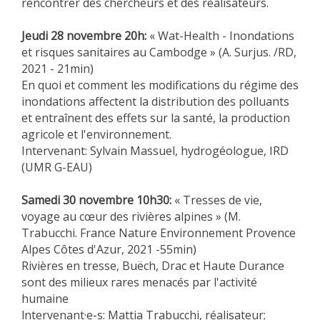
rencontrer des chercheurs et des réalisateurs.
MÉTHODES ET OUTILS
Jeudi
28 novembre 20h:
« Wat-Health - Inondations
LOGICIELS
et risques sanitaires au Cambodge » (A. Surjus. /RD,
PUBLICATIONS SUR HAL
2021 - 21min)
En quoi et comment les modifications du régime des
HDR
inondations affectent la distribution des polluants
THÈSES
et entraînent des effets sur la santé, la production
agricole et l'environnement.
WORKING PAPERS
Intervenant: Sylvain
Massuel
, hydrogéologue, IRD
NOTES THÉMATIQUES
(UMR G-EAU)
NOS TRAVAUX EN VIDÉO
Samedi
30 novembre 10h30:
« Tresses de vie,
voyage au cœur des rivières alpines » (M.
Trabucchi. France Nature Environnement Provence
Alpes Côtes d'Azur, 2021 -55min)
Rivières en tresse, Buëch, Drac et Haute Durance
sont des milieux rares menacés par l'activité
humaine
lntervenant·e-s: Mattia Trabucchi, réalisateur;