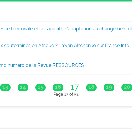
ence territoriale et la capacité d’adaptation au changement cli
ux souterraines en Afrique ? - Yvan Altchenko sur France Info 
u 2nd numéro de la Revue RESSOURCES
17
13
14
15
16
18
19
20
Page 17 of 52