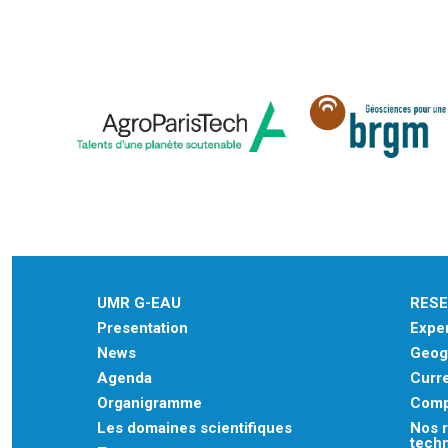
UMR G-EAU
RES
Presentation
Exper
News
Geogr
Agenda
Curre
Organigramme
Comp
Les domaines scientifiques
Nos r
tech