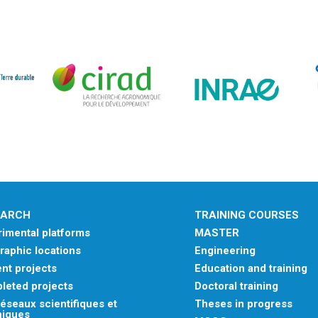
EARCH
TRAINING COURSES
imental platforms
MASTER
aphic locations
Engineering
nt projects
Education and training
leted projects
Doctoral training
éseaux scientifiques et
Theses in progress
niques