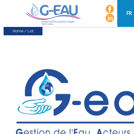
FR
Home
/
List