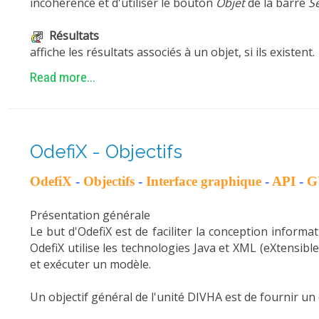
incohérence et d'utiliser le bouton
Objet
de la barre
S
Résultats
affiche les résultats associés à un objet, si ils existent.
Read more...
OdefiX - Objectifs
OdefiX
-
Objectifs
-
Interface graphique
-
API
-
G
Présentation générale
Le but d'OdefiX est de faciliter la conception informa
OdefiX utilise les technologies Java et XML (eXtensib
et exécuter un modèle.
Un objectif général de l'unité DIVHA est de fournir un