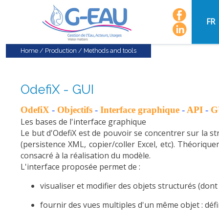
FR
Home
/
Production
/
Methods and tools
OdefiX - GUI
OdefiX
-
Objectifs
-
Interface graphique
-
API
-
G
Les bases de l'interface graphique
Le but d'OdefiX est de pouvoir se concentrer sur la st
(persistence XML, copier/coller Excel, etc). Théoriqu
consacré à la réalisation du modèle.
L'interface proposée permet de :
visualiser et modifier des objets structurés (dont
fournir des vues multiples d'un même objet : défini