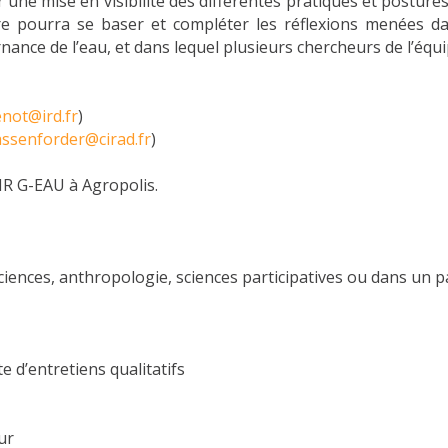
r une mise en visibilité des différentes pratiques et posture
agiaire pourra se baser et compléter les réflexions menée
ance de l’eau, et dans lequel plusieurs chercheurs de l’équi
enot@ird.fr
)
assenforder@cirad.fr
)
MR G-EAU à Agropolis.
ences, anthropologie, sciences participatives ou dans un par
e d’entretiens qualitatifs
ur