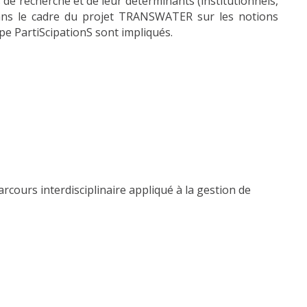
s de recherche et de leur déterminants (institutionnels,
s dans le cadre du projet TRANSWATER sur les notions
pe PartiScipationS sont impliqués.
cours interdisciplinaire appliqué à la gestion de