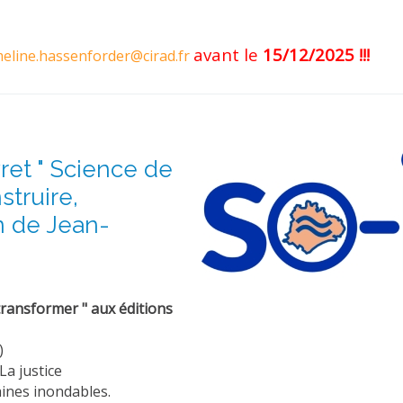
avant le
15/12/2025 !!!
eline.hassenforder@cirad.fr
ret " Science de
struire,
on de Jean-
 transformer " aux éditions
)
La justice
ines inondables.