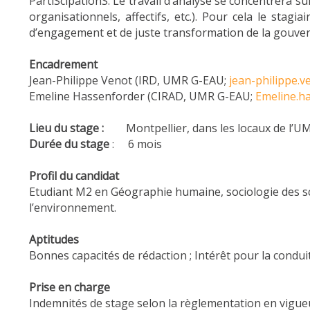
PartiScipationS. Le travail d’analyse se concentrera su
organisationnels, affectifs, etc.). Pour cela le st
d’engagement et de juste transformation de la gouvern
Encadrement
Jean-Philippe Venot (IRD, UMR G-EAU;
jean-philippe.v
Emeline Hassenforder (CIRAD, UMR G-EAU;
Emeline.h
Lieu du stage :
Montpellier, dans les locaux de l’U
Durée du stage
: 6 mois
Profil du candidat
Etudiant M2 en Géographie humaine, sociologie des sci
l’environnement.
Aptitudes
Bonnes capacités de rédaction ; Intérêt pour la conduit
Prise en charge
Indemnités de stage selon la règlementation en vigue