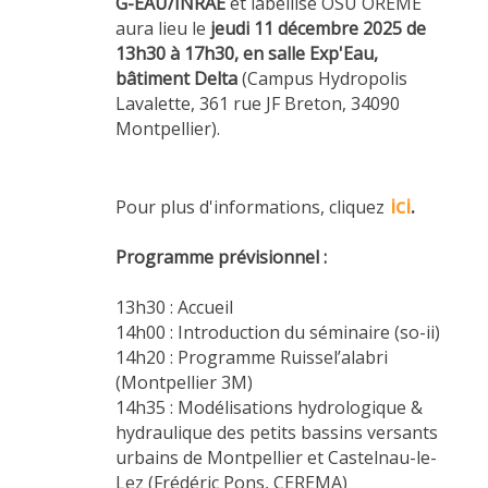
G-EAU/INRAE
et labellisé OSU OREME
aura lieu le
jeudi
11 décembre 2025 de
13h30 à 17h30, en salle Exp'Eau,
bâtiment Delta
(Campus Hydropolis
Lavalette, 361 rue JF Breton, 34090
Montpellier).
ici
.
Pour plus d'informations, cliquez
Programme prévisionnel :
13h30 : Accueil
14h00 : Introduction du séminaire (so-ii)
14h20 : Programme Ruissel’alabri
(Montpellier 3M)
14h35 : Modélisations hydrologique &
hydraulique des petits bassins versants
urbains de Montpellier et Castelnau-le-
Lez (Frédéric Pons, CEREMA)