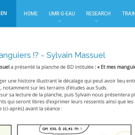
EN
HOME
UMR G-EAU
RESEARCH
TRAI
nguiers !? - Sylvain Massuel
ssuel
a
présenté la planche de BD intitulée
:
« Et mes manguie
r une histoire illustrant le décalage qui peut avoir lieu ent
, notamment sur les terrains d’études aux Suds.
r sa lecture de la planche, puis Sylvain nous présentera plu
nts qui seront libres d’exprimer leurs ressentis ainsi que les
(ci-après) avant la séance :