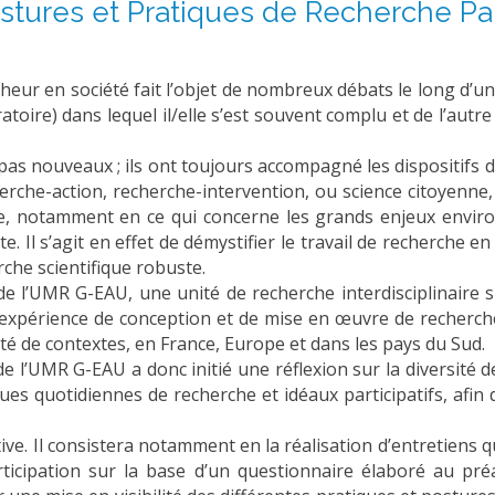
stures et Pratiques de Recherche Par
cheur en société fait l’objet de nombreux débats le long d’un
boratoire) dans lequel il/elle s’est souvent complu et de l’aut
as nouveaux ; ils ont toujours accompagné les dispositifs d
herche-action, recherche-intervention, ou science citoyenne, 
le, notamment en ce qui concerne les grands enjeux environ
e. Il s’agit en effet de démystifier le travail de recherche
rche scientifique robuste.
l’UMR G-EAU, une unité de recherche interdisciplinaire sur
 expérience de conception et de mise en œuvre de recherches
ité de contextes, en France, Europe et dans les pays du Sud.
 de l’UMR G-EAU a donc initié une réflexion sur la diversité 
ues quotidiennes de recherche et idéaux participatifs, afin
ctive. Il consistera notamment en la réalisation d’entretiens
ticipation sur la base d’un questionnaire élaboré au pré